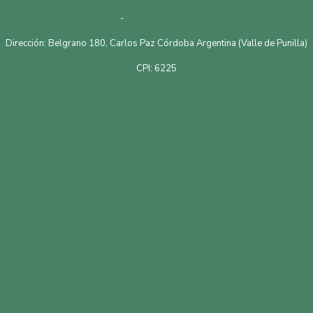
Telefono: 3541528601
-
Email: mmluisapropiedades@gmail.com
Dirección: Belgrano 180, Carlos Paz Córdoba Argentina (Valle de Punilla)
CPI: 6225