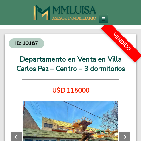
Inmobiliaria en Carlos Paz
Venta de Departamentos y Propiedades - Inversiones Inmobiliarias
☰
VENDIDO
ID: 10187
Departamento en Venta en Villa
Carlos Paz – Centro – 3 dormitorios
U$D 115000