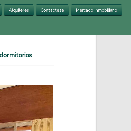
Alquileres
Contactese
Mercado Inmobiliario
...
dormitorios