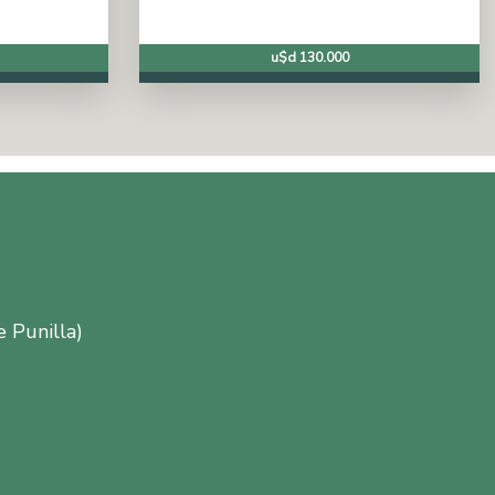
u$d 130.000
a.
l.com
e Punilla)