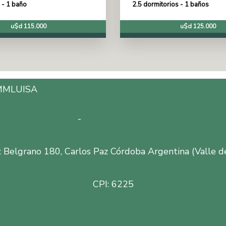
 - 1 baño
2.5 dormitorios - 1 baños
u$d 115.000
u$d 125.000
MMLUISA
Inmobiliaria en Carlos Paz, Córdoba, Argentin
fono: 3541528601
-
Email: mmluisapropiedades@gmai
: Belgrano 180, Carlos Paz Córdoba Argentina (Valle d
CPI: 6225