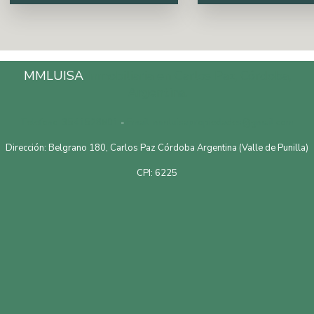
MMLUISA
Inmobiliaria en Carlos Paz, Córdoba,
Argentina.
Telefono: 3541528601
-
Email: mmluisapropiedades@gmail.com
Dirección: Belgrano 180, Carlos Paz Córdoba Argentina (Valle de Punilla)
CPI: 6225