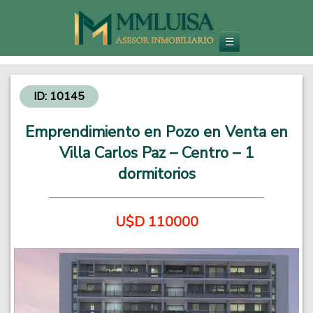
Inmobiliaria en Carlos Paz
Venta de Departamentos y Propiedades - Inversiones Inmobiliarias
☰
ID: 10145
Emprendimiento en Pozo en Venta en
Villa Carlos Paz – Centro – 1
dormitorios
U$D 110000