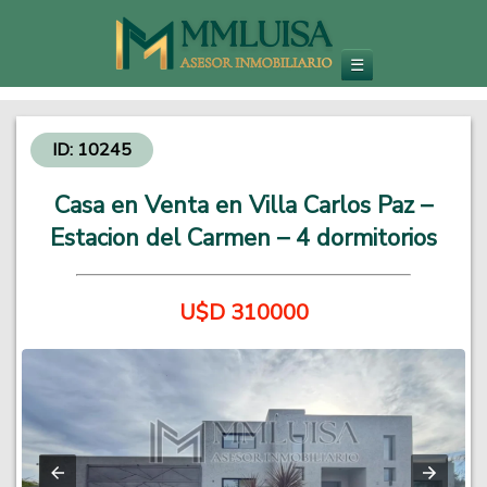
Inmobiliaria en Carlos Paz
Venta de Departamentos y Propiedades - Inversiones Inmobiliarias
☰
ID: 10245
Casa en Venta en Villa Carlos Paz –
Estacion del Carmen – 4 dormitorios
U$D 310000