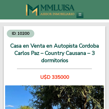
Inmobiliaria en Carlos Paz
Venta de Departamentos y Propiedades - Inversiones Inmobiliarias
☰
ID: 10200
Casa en Venta en Autopista Cordoba
Carlos Paz – Country Causana – 3
dormitorios
U$D 335000