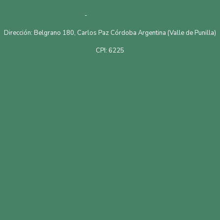
Telefono: 3541528601
-
Email: mmluisapropiedades@gmail.com
Dirección: Belgrano 180, Carlos Paz Córdoba Argentina (Valle de Punilla)
CPI: 6225