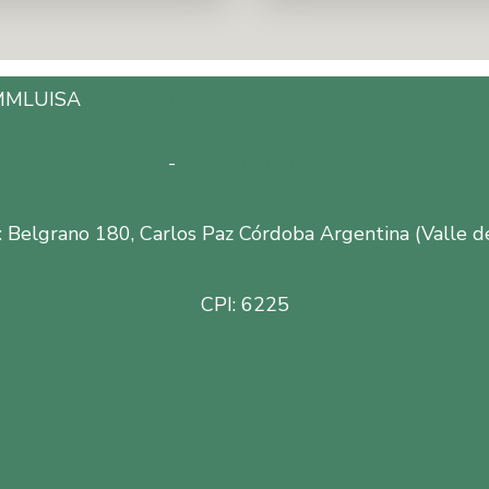
MMLUISA
Inmobiliaria en Carlos Paz, Córdoba, Argentin
fono: 3541528601
-
Email: mmluisapropiedades@gmai
: Belgrano 180, Carlos Paz Córdoba Argentina (Valle d
CPI: 6225