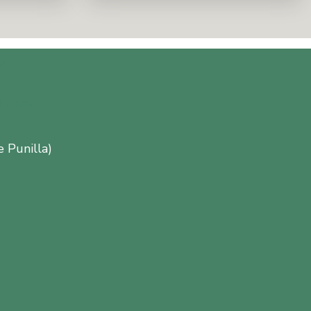
a.
l.com
e Punilla)