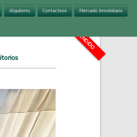
Alquileres
Contactese
Mercado Inmobiliario
...
VENDIDO
torios