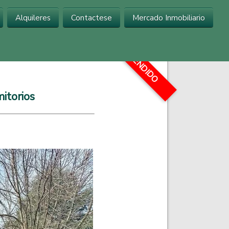
Alquileres
Contactese
Mercado Inmobiliario
...
VENDIDO
itorios