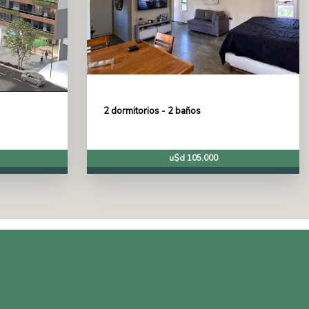
2 dormitorios - 2 baños
u$d 105.000
a.
l.com