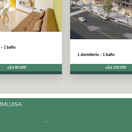
 - 1 baño
1 dormitorio - 1 baño
u$d 80.000
u$d 100.000
MMLUISA
Inmobiliaria en Carlos Paz, Córdoba, Argentin
fono: 3541528601
-
Email: mmluisapropiedades@gmai