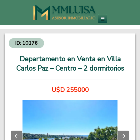
Inmobiliaria en Carlos Paz
Venta de Departamentos y Propiedades - Inversiones Inmobiliarias
☰
ID: 10176
Departamento en Venta en Villa
Carlos Paz – Centro – 2 dormitorios
U$D 255000