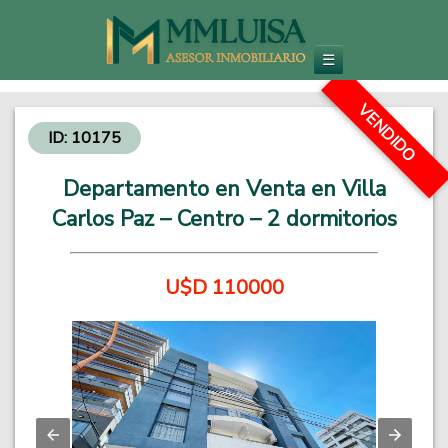
Inmobiliaria en Carlos Paz
Venta de Departamentos y Propiedades - Inversiones Inmobiliarias
☰
VENDIDO
ID: 10175
Departamento en Venta en Villa
Carlos Paz – Centro – 2 dormitorios
U$D 110000