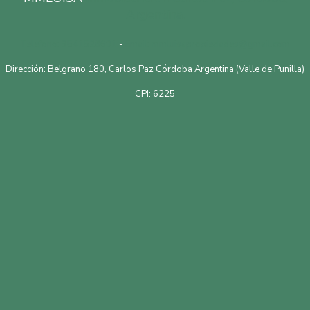
Argentina.
Telefono: 3541528601
-
Email: mmluisapropiedades@gmail.com
Dirección: Belgrano 180, Carlos Paz Córdoba Argentina (Valle de Punilla)
CPI: 6225