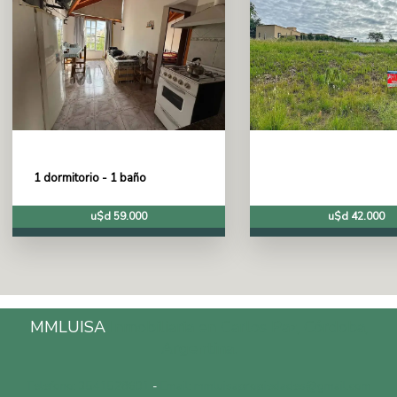
1 dormitorio - 1 baño
u$d 59.000
u$d 42.000
MMLUISA
Inmobiliaria en Carlos Paz, Córdoba,
Argentina.
Telefono: 3541528601
-
Email: mmluisapropiedades@gmail.com