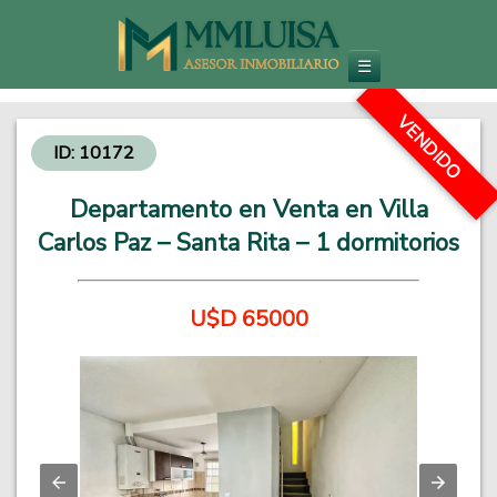
Inmobiliaria en Carlos Paz
Venta de Departamentos y Propiedades - Inversiones Inmobiliarias
☰
VENDIDO
ID: 10172
Departamento en Venta en Villa
Carlos Paz – Santa Rita – 1 dormitorios
U$D 65000