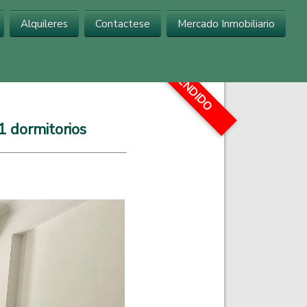
Alquileres
Contactese
Mercado Inmobiliario
...
VENDIDO
1 dormitorios