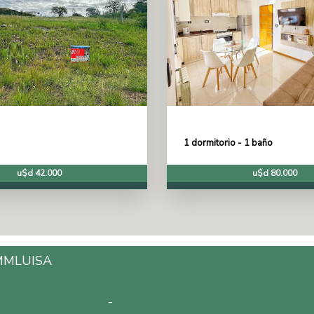
1 dormitorio - 1 baño
u$d 42.000
u$d 80.000
MMLUISA
Inmobiliaria en Carlos Paz, Córdoba, Argentin
fono: 3541528601
-
Email: mmluisapropiedades@gmai