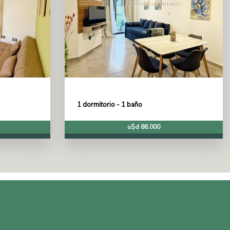
1 dormitorio - 1 baño
u$d 86.000
a.
l.com