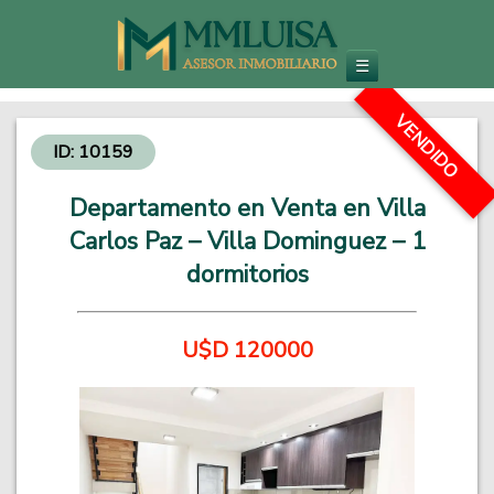
Inmobiliaria en Carlos Paz
Venta de Departamentos y Propiedades - Inversiones Inmobiliarias
☰
VENDIDO
ID: 10159
Departamento en Venta en Villa
Carlos Paz – Villa Dominguez – 1
dormitorios
U$D 120000