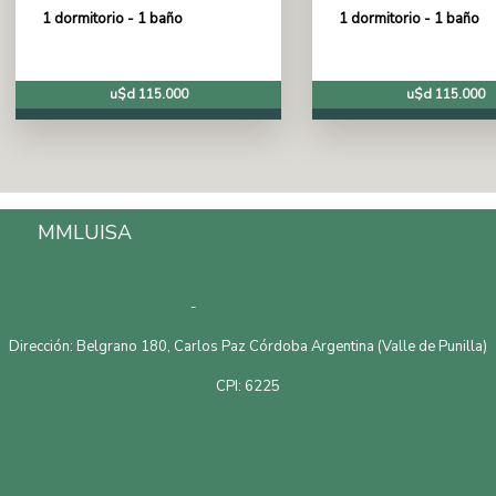
1 dormitorio - 1 baño
1 dormitorio - 1 baño
u$d 115.000
u$d 115.000
MMLUISA
Inmobiliaria en Carlos Paz, Córdoba,
Argentina.
Telefono: 3541528601
-
Email: mmluisapropiedades@gmail.com
Dirección: Belgrano 180, Carlos Paz Córdoba Argentina (Valle de Punilla)
CPI: 6225