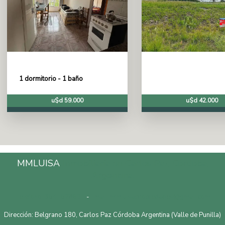
1 dormitorio - 1 baño
u$d 59.000
u$d 42.000
MMLUISA
Inmobiliaria en Carlos Paz, Córdoba,
Argentina.
Telefono: 3541528601
-
Email: mmluisapropiedades@gmail.com
Dirección: Belgrano 180, Carlos Paz Córdoba Argentina (Valle de Punilla)