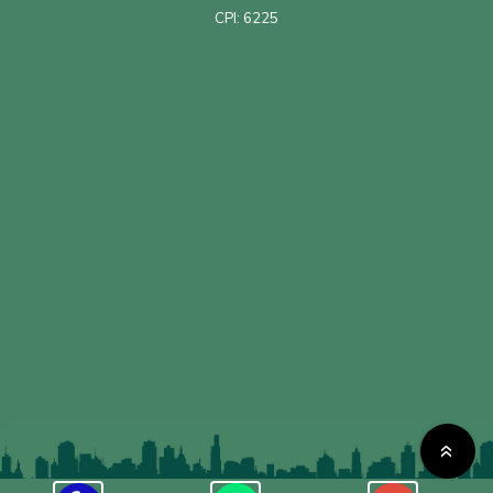
CPI: 6225
«