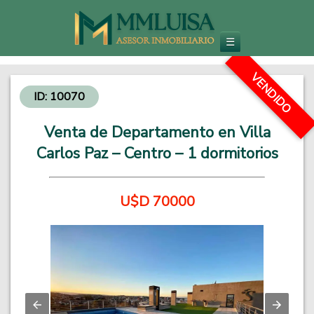
Inmobiliaria en Carlos Paz
Venta de Departamentos y Propiedades - Inversiones Inmobiliarias
☰
VENDIDO
ID: 10070
Venta de Departamento en Villa
Carlos Paz – Centro – 1 dormitorios
U$D 70000