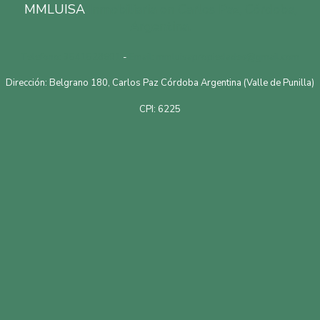
MMLUISA
Inmobiliaria en Carlos Paz, Córdoba,
Argentina.
Telefono: 3541528601
-
Email: mmluisapropiedades@gmail.com
Dirección: Belgrano 180, Carlos Paz Córdoba Argentina (Valle de Punilla)
CPI: 6225