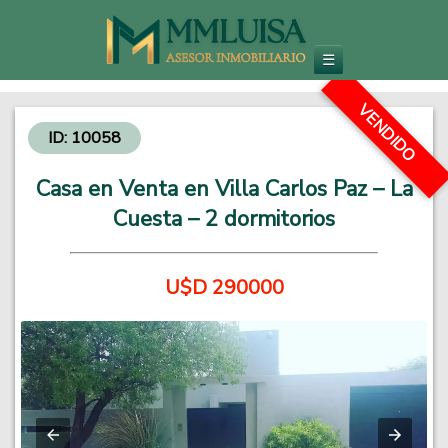
Inmobiliaria en Carlos Paz
Venta de Departamentos y Propiedades - Inversiones Inmobiliarias
☰
VENDIDO
ID: 10058
Casa en Venta en Villa Carlos Paz – La
Cuesta – 2 dormitorios
U$D 290000