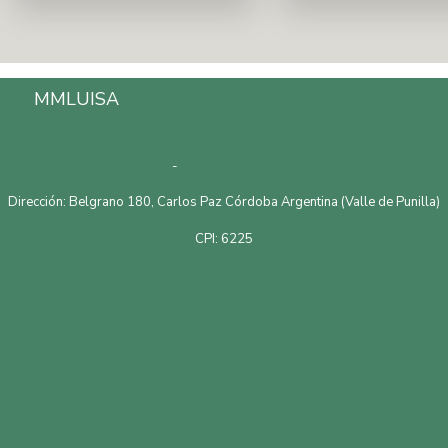
MMLUISA
Inmobiliaria en Carlos Paz, Córdoba,
Argentina.
Telefono: 3541528601
-
Email: mmluisapropiedades@gmail.com
Dirección: Belgrano 180, Carlos Paz Córdoba Argentina (Valle de Punilla)
CPI: 6225