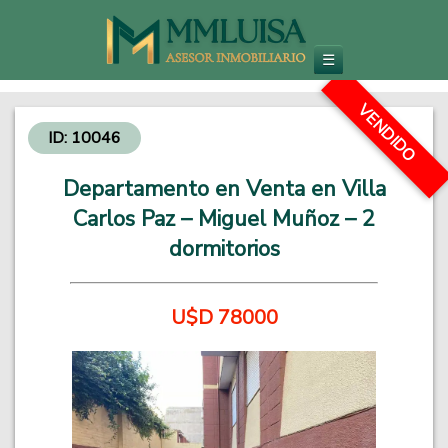
Inmobiliaria en Carlos Paz
Venta de Departamentos y Propiedades - Inversiones Inmobiliarias
☰
VENDIDO
ID: 10046
Departamento en Venta en Villa
Carlos Paz – Miguel Muñoz – 2
dormitorios
U$D 78000