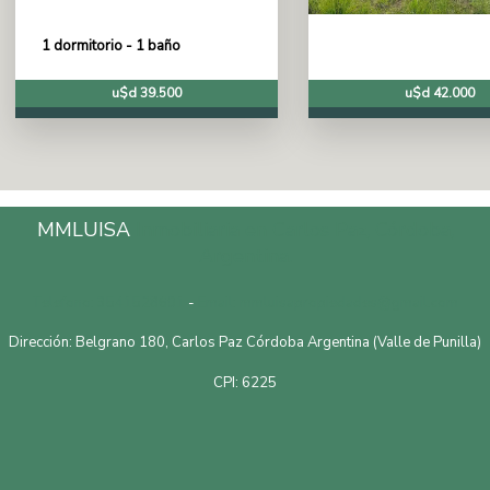
1 dormitorio - 1 baño
u$d 39.500
u$d 42.000
MMLUISA
Inmobiliaria en Carlos Paz, Córdoba,
Argentina.
Telefono: 3541528601
-
Email: mmluisapropiedades@gmail.com
Dirección: Belgrano 180, Carlos Paz Córdoba Argentina (Valle de Punilla)
CPI: 6225