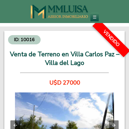
Inmobiliaria en Carlos Paz
Venta de Departamentos y Propiedades - Inversiones Inmobiliarias
☰
VENDIDO
ID: 10016
Venta de Terreno en Villa Carlos Paz –
Villa del Lago
U$D 27000