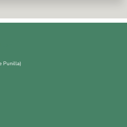
a.
l.com
e Punilla)