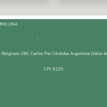
MMLUISA
Inmobiliaria en Carlos Paz, Córdoba, Argentin
fono: 3541528601
-
Email: mmluisapropiedades@gmai
: Belgrano 180, Carlos Paz Córdoba Argentina (Valle d
CPI: 6225