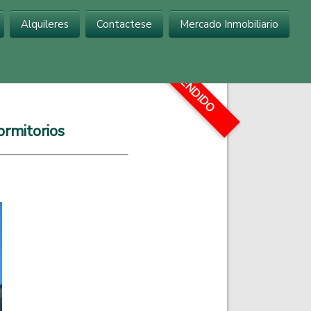
Alquileres
Contactese
Mercado Inmobiliario
...
VENDIDO
ormitorios