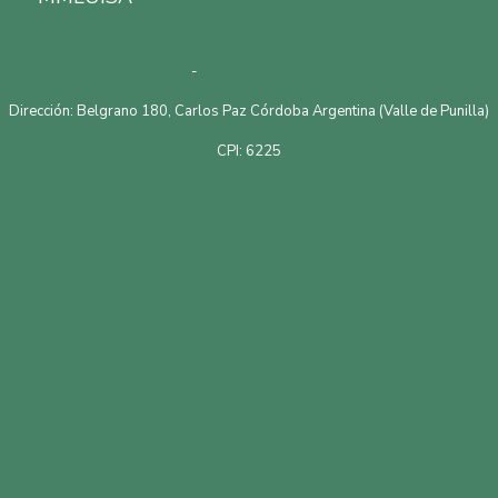
Argentina.
Telefono: 3541528601
-
Email: mmluisapropiedades@gmail.com
Dirección: Belgrano 180, Carlos Paz Córdoba Argentina (Valle de Punilla)
CPI: 6225